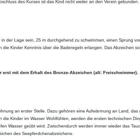
 Abschluss des Kurses ist das Kind nicht weiter an den Verein gebunde
 in der Lage sein, 25 m durchgehend zu schwimmen, einen Sprung v
die Kinder Kenntnis über die Baderegeln erlangen. Das Abzeichen soll
erst mit dem Erhalt des Bronze-Abzeichen (alt: Freischwimmer).
öhnung an erster Stelle. Dazu gehören eine Aufwärmung an Land, das
ch die Kinder im Wasser Wohlfühlen, werden die ersten technischen D
m tiefen Wasser geübt wird. Zwischendurch werden immer wieder das T
rreichen des Seepferdchenabzeichens.